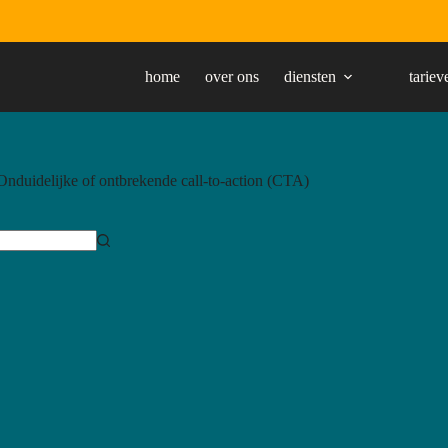
home
over ons
diensten
tariev
Onduidelijke of ontbrekende call-to-action (CTA)