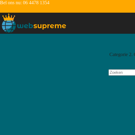
Bel ons nu:
06 4478 1354
Categorie
2. 