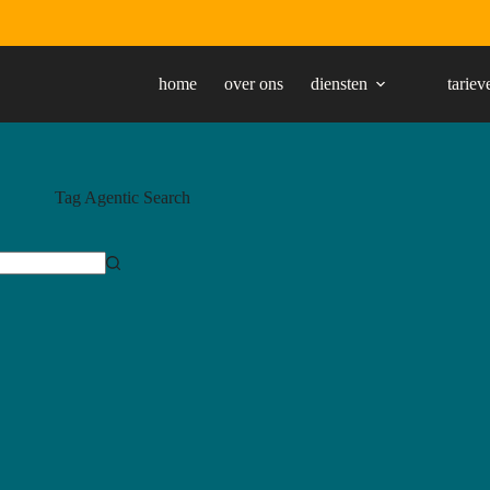
home
over ons
diensten
tariev
Tag
Agentic Search