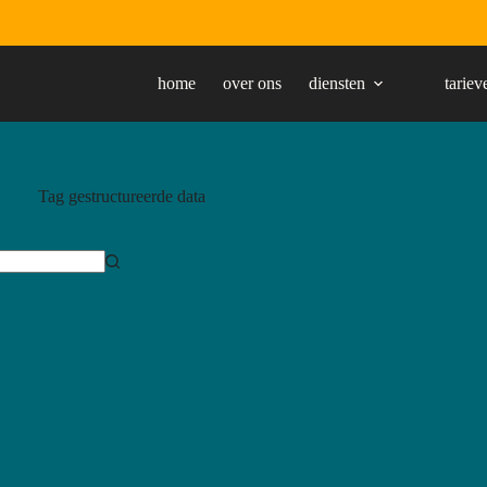
home
over ons
diensten
tariev
Tag
gestructureerde data