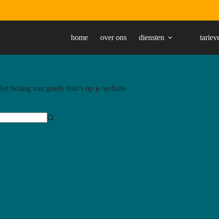
home
over ons
diensten
tariev
et belang van goede foto’s op je website