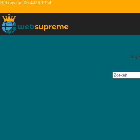
Bel ons nu:
06 4478 1354
Tag
H