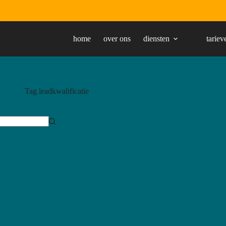
home
over ons
diensten
tariev
Tag
leadkwalificatie