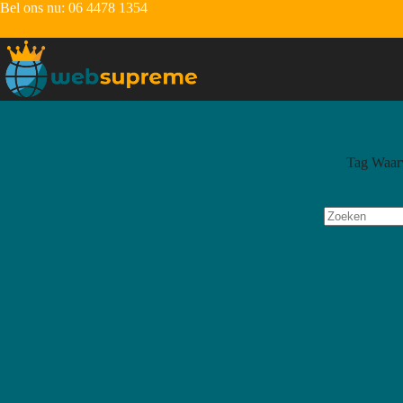
Bel ons nu:
06 4478 1354
Tag
Waarv