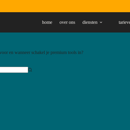
home
over ons
diensten
tariev
oor en wanneer schakel je premium tools in?