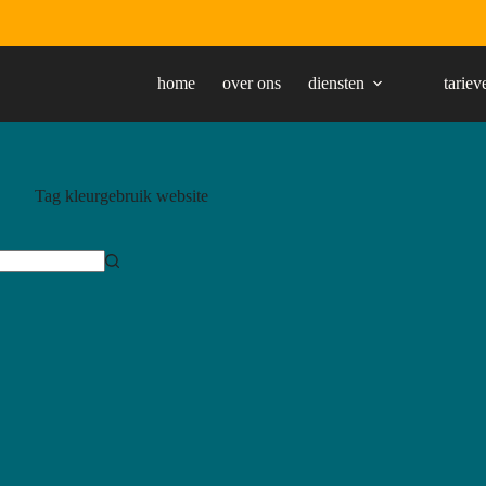
home
over ons
diensten
tariev
Tag
kleurgebruik website